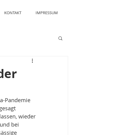
KONTAKT
IMPRESSUM
der
ona-Pandemie 
gesagt 
assen, wieder 
 und bei 
ässige 