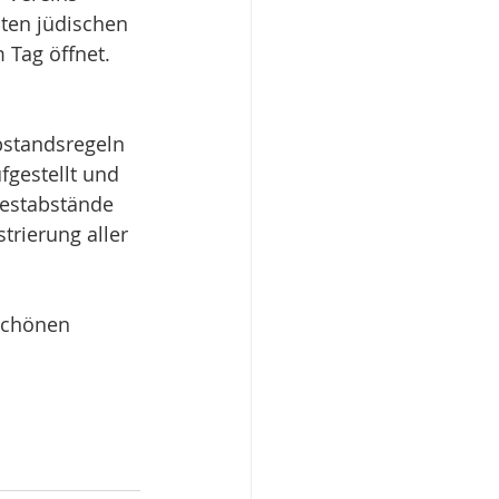
ten jüdischen 
 Tag öffnet. 
bstandsregeln 
fgestellt und 
estabstände 
rierung aller 
schönen 