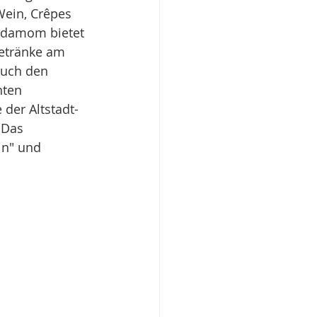
Wein, Crêpes 
ardamom bietet 
etränke am 
auch den 
nten 
der Altstadt-
 Das 
n" und 